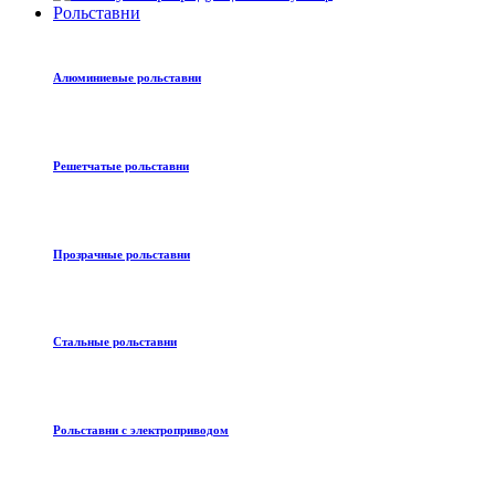
Рольставни
Алюминиевые рольставни
Решетчатые рольставни
Прозрачные рольставни
Стальные рольставни
Рольставни с электроприводом