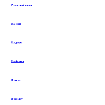
Роллетный шкаф
На окна
На двери
На балкон
В туалет
В беседку