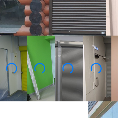
Ц
Изготовим по вашим размерам
От производителя под ключ
2
1
2 года гарантии
Ко
Собственное производство
Бесплатный замер с образцами