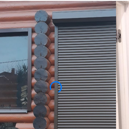
РОЛЬСТАВНИ
НА ДВЕРИ
Рольставни на двери гарантировано справят
конечно, следует отнести защиту от погодн
обеспечение неприкосновенности дома или 
Сегодня можно подобрать рольставни на д
системой управления. Обширный ассортиме
этой системы защиты, которое успели оцен