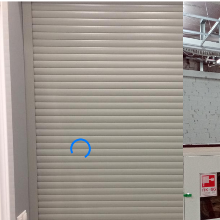
ся с реализацией многочисленных задач. К ним,
ой стихии, городской суеты и шума, а также
офиса.
вери различных конфигураций с соответствующей
нт цветовых решений – еще одно преимущество
ить заказчики.