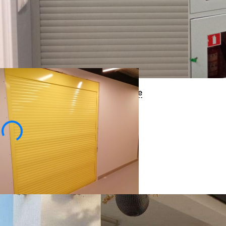
ена
4310
-35%
6050
₽
нсультация специалиста
Купить в 1 клик
Посмотреть образец в шоу-руме