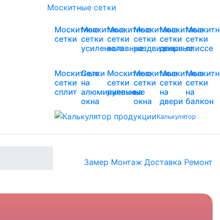
Москитные сетки
Москитные
Москитные
Москитные
Москитные
Москитные
Москит
сетки
сетки
сетки
сетки
сетки
сетки
усиленные
вставные
раздвижные
дверные
плиссе
Москитные
Сетки
Москитные
Москитные
Москитные
Москит
сетки
на
сетки
сетки
сетки
сетки
сплит
алюминиевые
рулонные
на
на
на
окна
окна
двери
балкон
Калькулятор
Замер
Монтаж
Доставка
Ремонт