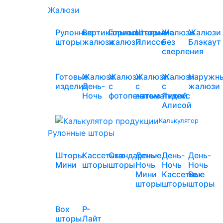
Жалюзи
Рулонные
Вертикальные
Горизонтальные
Шторы
Жалюзи
Жалюзи
шторы
жалюзи
жалюзи
Плиссе
без
Блэкаут
сверления
Готовые
Жалюзи
Жалюзи
Жалюзи
Жалюзи
Наружн
изделия
День-
с
с
с
жалюзи
Ночь
фотопечатью
автоматикой
Яндекс
Алисой
Калькулятор
Рулонные шторы
Шторы
Кассетные
Стандартные
День-
День-
День-
Мини
шторы
шторы
Ночь
Ночь
Ночь
Мини
Кассетные
Box
шторы
шторы
шторы
Box
Р-
шторы
Лайт