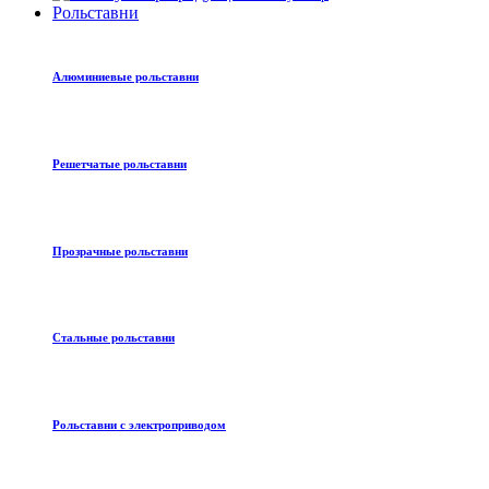
Рольставни
Алюминиевые рольставни
Решетчатые рольставни
Прозрачные рольставни
Стальные рольставни
Рольставни с электроприводом