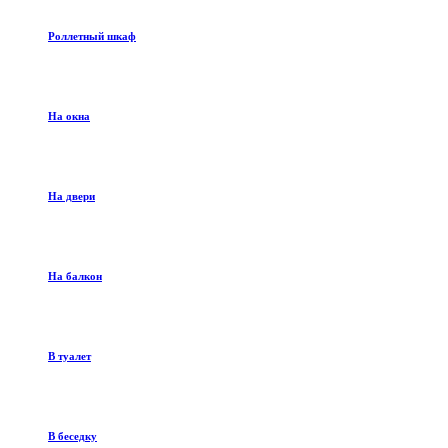
Роллетный шкаф
На окна
На двери
На балкон
В туалет
В беседку