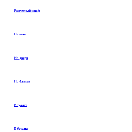
Роллетный шкаф
На окна
На двери
На балкон
В туалет
В беседку