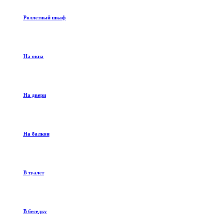
Роллетный шкаф
На окна
На двери
На балкон
В туалет
В беседку