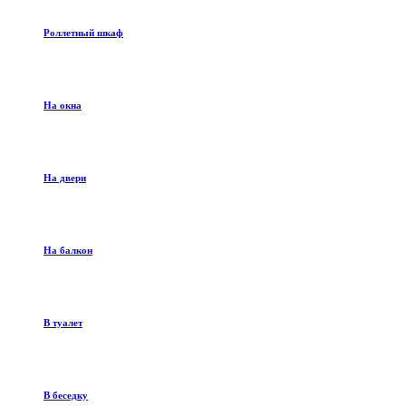
Роллетный шкаф
На окна
На двери
На балкон
В туалет
В беседку