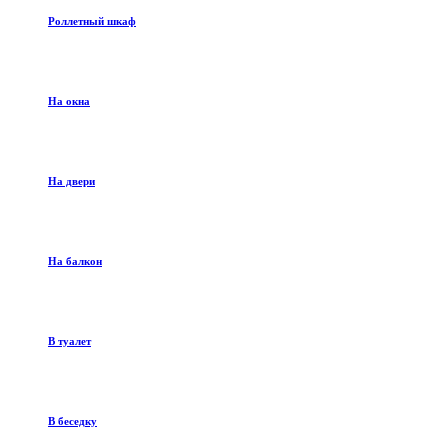
Роллетный шкаф
На окна
На двери
На балкон
В туалет
В беседку