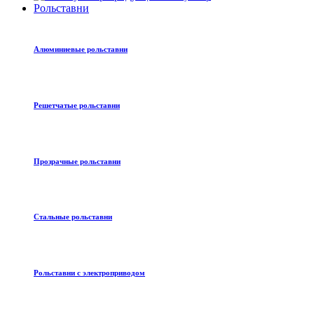
Рольставни
Алюминиевые рольставни
Решетчатые рольставни
Прозрачные рольставни
Стальные рольставни
Рольставни с электроприводом