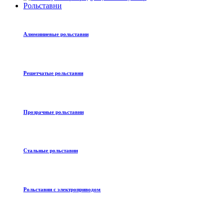
Рольставни
Алюминиевые рольставни
Решетчатые рольставни
Прозрачные рольставни
Стальные рольставни
Рольставни с электроприводом