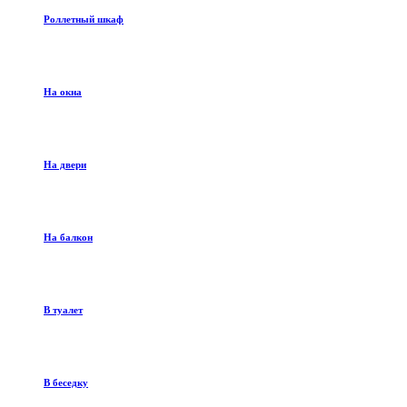
Роллетный шкаф
На окна
На двери
На балкон
В туалет
В беседку