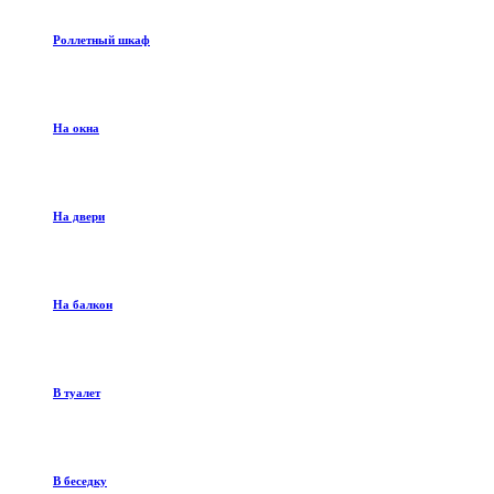
Роллетный шкаф
На окна
На двери
На балкон
В туалет
В беседку